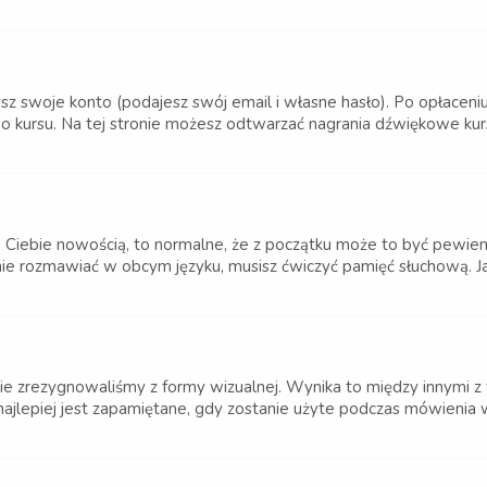
swoje konto (podajesz swój email i własne hasło). Po opłaceniu
do kursu. Na tej stronie możesz odtwarzać nagrania dźwiękowe kurs
la Ciebie nowością, to normalne, że z początku może to być pewi
ie rozmawiać w obcym języku, musisz ćwiczyć pamięć słuchową. Jak
e zrezygnowaliśmy z formy wizualnej. Wynika to między innymi z 
najlepiej jest zapamiętane, gdy zostanie użyte podczas mówienia w