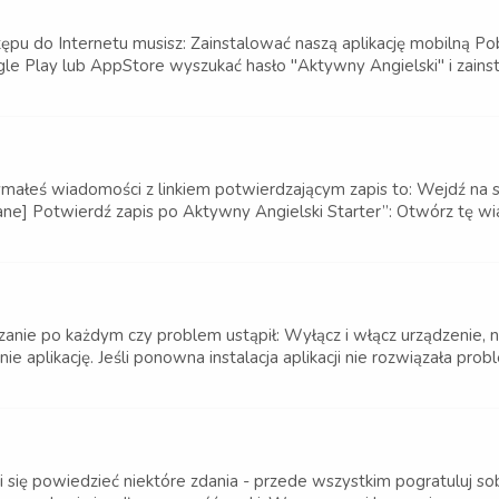
ępu do Internetu musisz: Zainstalować naszą aplikację mobilną Po
le Play lub AppStore wyszukać hasło "Aktywny Angielski" i zainsta
trzymałeś wiadomości z linkiem potwierdzającym zapis to: Wejdź n
] Potwierdź zapis po Aktywny Angielski Starter”: Otwórz tę wiadom
nie po każdym czy problem ustąpił: Wyłącz i włącz urządzenie, na 
nie aplikację. Jeśli ponowna instalacja aplikacji nie rozwiązała pro
Ci się powiedzieć niektóre zdania - przede wszystkim pogratuluj so