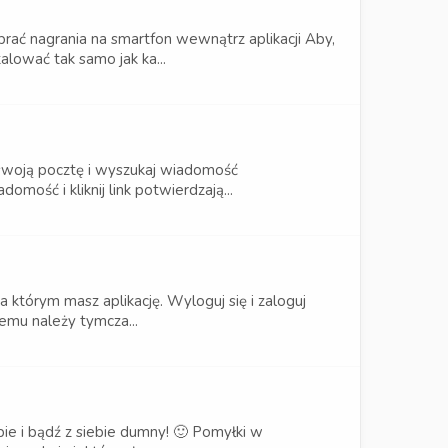
brać nagrania na smartfon wewnątrz aplikacji Aby,
lować tak samo jak ka...
a swoją pocztę i wyszukaj wiadomość
ość i kliknij link potwierdzają...
którym masz aplikację. Wyloguj się i zaloguj
blemu należy tymcza...
bie i bądź z siebie dumny! 🙂 Pomyłki w