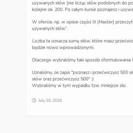
używanych słów (nie licząc słów podobnych do pols
kolejne ok. 200. Po całym kursie poznajesz i używa
W ofercie, np. w opisie części III (Master) przeczy
używanych słów”.
Liczba ta oznacza sumę słów, które masz przećwicz
będzie nowo wprowadzonymi.
Dlaczego wybraliśmy taki sposób sformułowania te
Uznaliśmy, że zapis "poznasz i przećwiczysz 500 
słów oraz przećwiczysz 500" :)
Wybraliśmy w tym wypadku tzw. mniejsze zło.
July 16, 2026