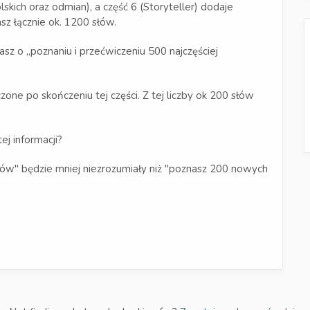
kich oraz odmian), a część 6 (Storyteller) dodaje
sz łącznie ok. 1200 słów.
tasz o „poznaniu i przećwiczeniu 500 najczęściej
one po skończeniu tej części. Z tej liczby ok 200 słów
j informacji?
słów" będzie mniej niezrozumiały niż "poznasz 200 nowych