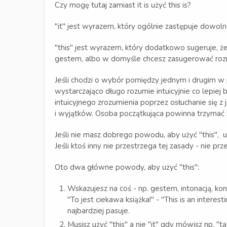
Czy mogę tutaj zamiast it is użyć this is?
"it" jest wyrazem, który ogólnie zastępuje dowo
"this" jest wyrazem, który dodatkowo sugeruje, ż
gestem, albo w domyśle chcesz zasugerować roz
Jeśli chodzi o wybór pomiędzy jednym i drugim w p
wystarczająco długo rozumie intuicyjnie co lepiej 
intuicyjnego zrozumienia poprzez osłuchanie się z 
i wyjątków. Osoba początkująca powinna trzymać si
Jeśli nie masz dobrego powodu, aby użyć "this", uży
Jeśli ktoś inny nie przestrzega tej zasady - nie prz
Oto dwa główne powody, aby użyć "this":
Wskazujesz na coś - np. gestem, intonacją, k
"To jest ciekawa książka!" - "This is an interesti
najbardziej pasuje.
Musisz użyć "this" a nie "it" gdy mówisz np. "ta