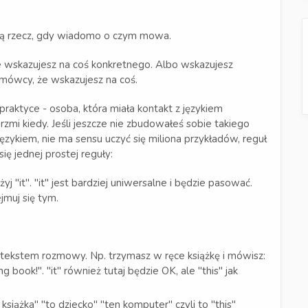
lną rzecz, gdy wiadomo o czym mowa.
e wskazujesz na coś konkretnego. Albo wskazujesz
mówcy, że wskazujesz na coś.
raktyce - osoba, która miała kontakt z językiem
brzmi kiedy. Jeśli jeszcze nie zbudowałeś sobie takiego
językiem, nie ma sensu uczyć się miliona przykładów, reguł
ę jednej prostej reguły:
j "it". "it" jest bardziej uniwersalne i będzie pasować.
ejmuj się tym.
ontekstem rozmowy. Np. trzymasz w ręce książkę i mówisz:
ng book!". "it" również tutaj będzie OK, ale "this" jak
 książka" "to dziecko" "ten komputer" czyli to "this"