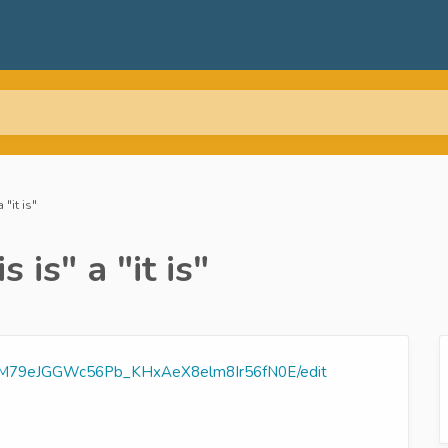
"it is"
 is" a "it is"
ic2ZM79eJGGWc56Pb_KHxAeX8elm8Ir56fN0E/edit