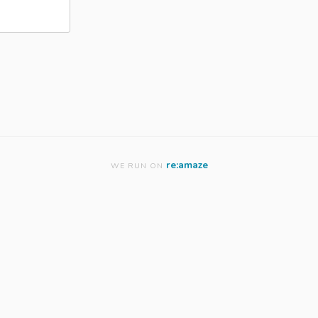
re:amaze
WE RUN ON