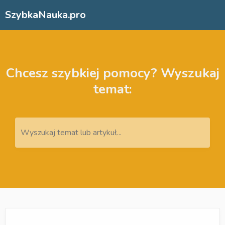
SzybkaNauka.pro
Chcesz szybkiej pomocy? Wyszukaj
temat:
Wyszukaj temat lub artykuł...